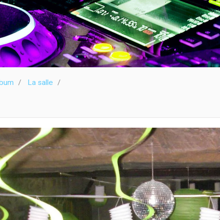
lbum
La salle