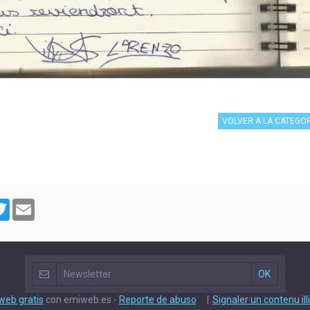
VOLVER A LA CATEGO
cebook
Twitter
Email
 web gratis
con emiweb.es -
Reporte de abuso
Signaler un contenu illi