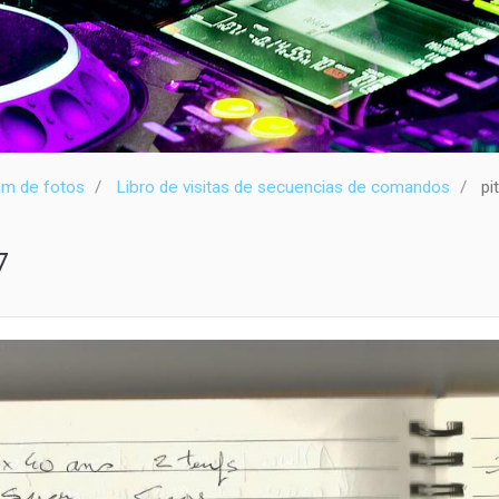
um de fotos
Libro de visitas de secuencias de comandos
pi
7