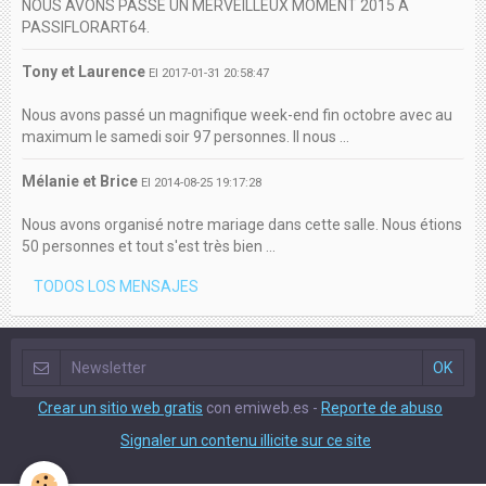
NOUS AVONS PASSE UN MERVEILLEUX MOMENT 2015 A
PASSIFLORART64.
Tony et Laurence
El 2017-01-31 20:58:47
Nous avons passé un magnifique week-end fin octobre avec au
maximum le samedi soir 97 personnes. Il nous ...
Mélanie et Brice
El 2014-08-25 19:17:28
Nous avons organisé notre mariage dans cette salle. Nous étions
50 personnes et tout s'est très bien ...
TODOS LOS MENSAJES
Crear un sitio web gratis
con emiweb.es -
Reporte de abuso
Signaler un contenu illicite sur ce site