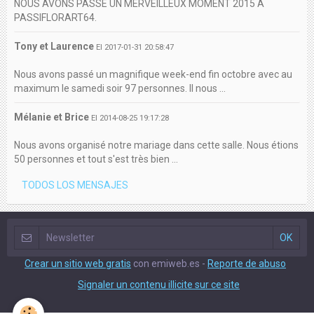
NOUS AVONS PASSE UN MERVEILLEUX MOMENT 2015 A
PASSIFLORART64.
Tony et Laurence
El 2017-01-31 20:58:47
Nous avons passé un magnifique week-end fin octobre avec au
maximum le samedi soir 97 personnes. Il nous ...
Mélanie et Brice
El 2014-08-25 19:17:28
Nous avons organisé notre mariage dans cette salle. Nous étions
50 personnes et tout s'est très bien ...
TODOS LOS MENSAJES
Crear un sitio web gratis
con emiweb.es -
Reporte de abuso
Signaler un contenu illicite sur ce site